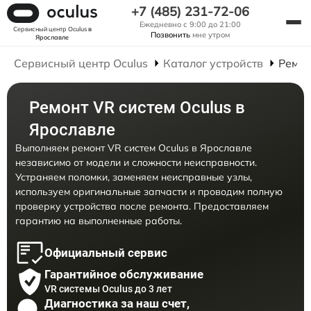
+7 (485) 231-72-06
Ежедневно с 9:00 до 21:00
Сервисный центр Oculus
в
Позвонить
мне утром
Ярославле
Сервисный центр Oculus
Каталог устройств
Ремон
Ремонт VR систем Oculus в
Ярославле
Выполняем ремонт VR систем Oculus в Ярославле
независимо от модели и сложности неисправности.
Устраняем поломки, заменяем неисправные узлы,
используем оригинальные запчасти и проводим полную
проверку устройства после ремонта. Предоставляем
гарантию на выполненные работы.
Официальный сервис
Гарантийное обслуживание
VR системы Oculus до 3 лет
Диагностика за наш счет,